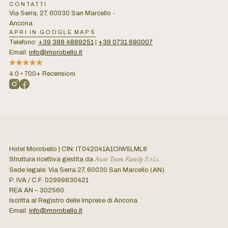
CONTATTI
Via Serra, 27, 60030 San Marcello -
Ancona
APRI IN GOOGLE MAPS
Telefono:
+39 388 4889251
|
+39 0731 690007
Email:
info@morobello.it
4.0 • 700+ Recensioni
Hotel Morobello | CIN: IT042041A1OIW5LML8
Struttura ricettiva gestita da
Auso Team Family S.r.l.s.
Sede legale: Via Serra 27, 60030 San Marcello (AN)
P. IVA / C.F. 02999830421
REA AN – 302560
Iscritta al Registro delle Imprese di Ancona
Email:
info@morobello.it