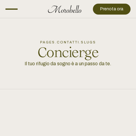
Prenota ora
PAGES.CONTATTI.SLUGS
Concierge
Il tuo rifugio da sogno è a un passo da te.
+39 388 4889251
info@morobello.it