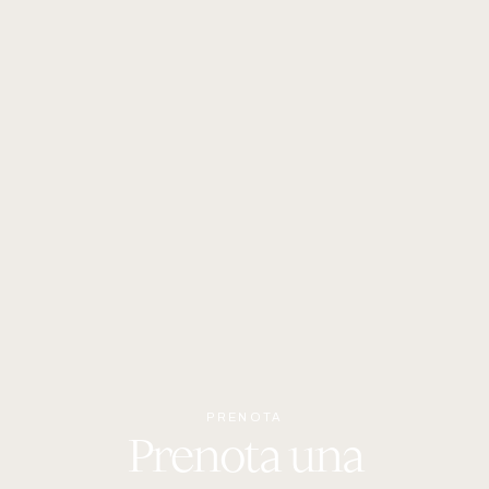
Il Morobello si trova in una posizione panoramica nel cuore
della natura, a breve distanza dai principali punti d’interesse
della zona. Consulta la mappa nella sezione “Contatti” per
maggiori dettagli e indicazioni.
PRENOTA
Prenota una